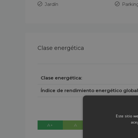
Jardín
Parkin
Clase energética
Clase energética:
Índice de rendimiento energético global
Este sitio w
ace
A+
A
B
C