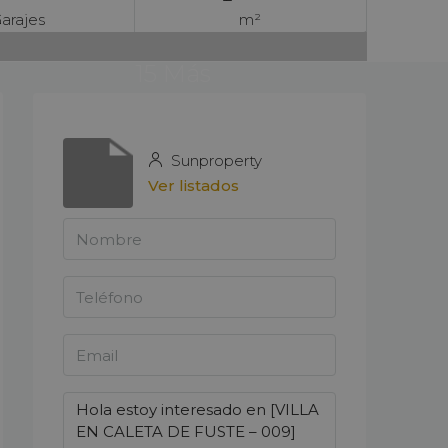
arajes
m²
15 Más
Sunproperty
Ver listados