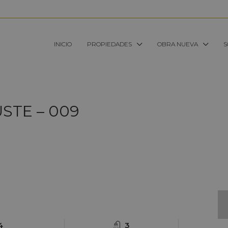
INICIO
PROPIEDADES
OBRA NUEVA
S
STE – 009
4
3