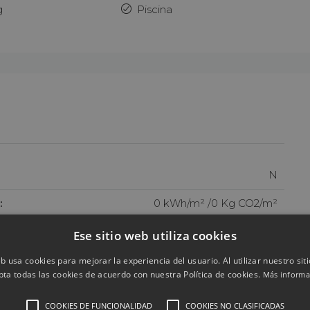
g
Piscina
N
:
0 kWh/m² /0 Kg CO2/m²
Ese sitio web utiliza cookies
eb usa cookies para mejorar la experiencia del usuario. Al utilizar nuestro sit
pta todas las cookies de acuerdo con nuestra Política de cookies.
Más informa
D
E
F
G
H
COOKIES DE FUNCIONALIDAD
COOKIES NO CLASIFICADAS