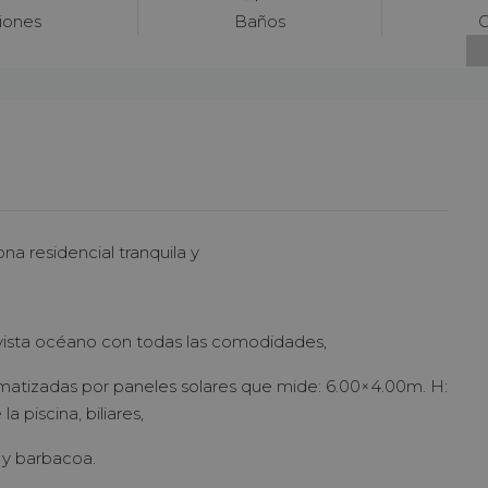
iones
Baños
G
na residencial tranquila y
sta océano con todas las comodidades,
imatizadas por paneles solares que mide: 6.00×4.00m. H:
a piscina, biliares,
 y barbacoa.