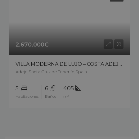
2.670.000€
VILLA MODERNA DE LUJO – COSTA ADEJE – EL MADROÑAL – 8001cpk25
Adeje,Santa Cruz de Tenerife,Spain
5
6
405
Habitaciones
Baños
m²