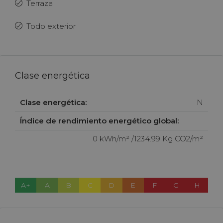
Terraza
Todo exterior
Clase energética
Clase energética:
N
Índice de rendimiento energético global:
0 kWh/m² /1234.99 Kg CO2/m²
A+
A
B
C
D
E
F
G
H