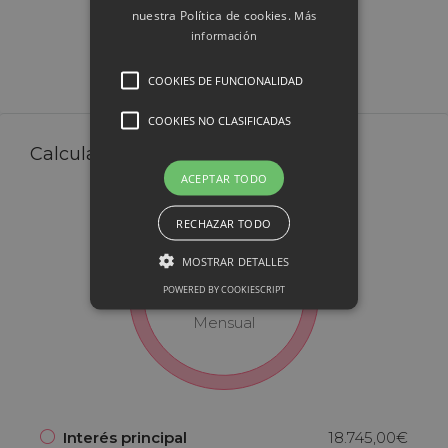
nuestra Política de cookies.
Más
Enviar una solicitud de viaje
información
COOKIES DE FUNCIONALIDAD
COOKIES NO CLASIFICADAS
Calculadora Hipotecaria
ACEPTAR TODO
RECHAZAR TODO
MOSTRAR DETALLES
20.078,33€
POWERED BY COOKIESCRIPT
Mensual
Interés principal
18.745,00€