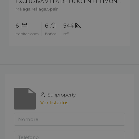
EXCLUSIVA VILLA DE LUJO EN EL LIMONAR – MÁLAGA – 11411cs25
Málaga,Málaga,Spain
6
6
544
Habitaciones
Baños
m²
Sunproperty
Ver listados