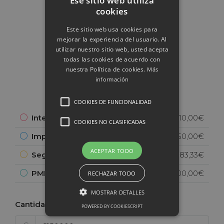
cookies
Este sitio web usa cookies para
mejorar la experiencia del usuario. Al
45.843,33€
utilizar nuestro sitio web, usted acepta
todas las cookies de acuerdo con
Mensual
nuestra Política de cookies.
Más
información
COOKIES DE FUNCIONALIDAD
Interés principal
44.510,00€
COOKIES NO CLASIFICADAS
Impuesto a la propiedad
250,00€
ACEPTAR TODO
Seguro de Hogar
83,33€
PMI
1.000,00€
RECHAZAR TODO
MOSTRAR DETALLES
Cantidad total
POWERED BY COOKIESCRIPT