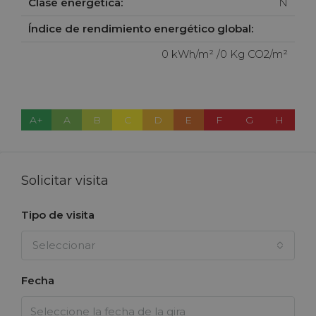
Clase energética:
N
Índice de rendimiento energético global:
0 kWh/m² /0 Kg CO2/m²
A+
A
B
C
D
E
F
G
H
Solicitar visita
Tipo de visita
Seleccionar
Fecha