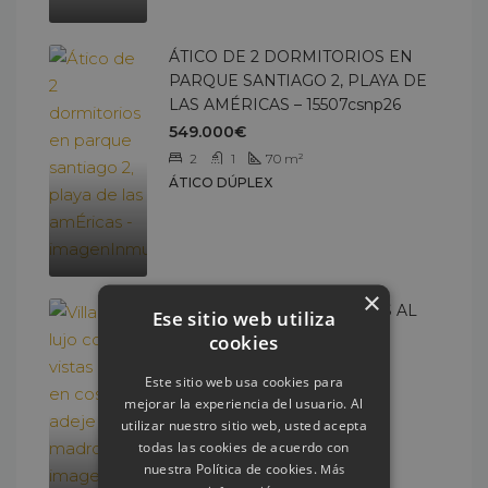
ÁTICO DE 2 DORMITORIOS EN
PARQUE SANTIAGO 2, PLAYA DE
LAS AMÉRICAS – 15507csnp26
549.000€
2
1
70
m²
ÁTICO DÚPLEX
×
VILLA DE LUJO CON VISTAS AL
Ese sitio web utiliza
MAR EN COSTA ADEJE ? EL
cookies
MADROÑAL – 15407cs226
Este sitio web usa cookies para
2.550.000€
mejorar la experiencia del usuario. Al
6
6
350
m²
utilizar nuestro sitio web, usted acepta
VILLAS
todas las cookies de acuerdo con
nuestra Política de cookies.
Más