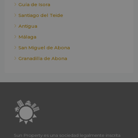
Guía de Isora
Santiago del Teide
Antigua
Málaga
San Miguel de Abona
Granadilla de Abona
Sun Property es una sociedad legalmente inscrita