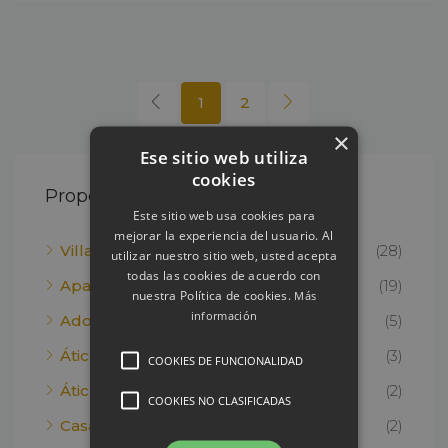
1
2
×
Ese sitio web utiliza
cookies
Property Type
Este sitio web usa cookies para
mejorar la experiencia del usuario. Al
Villas
(28)
utilizar nuestro sitio web, usted acepta
todas las cookies de acuerdo con
Apartamento
(19)
nuestra Política de cookies.
Más
información
Adosado
(5)
Ático
(3)
COOKIES DE FUNCIONALIDAD
Ático Dúplex
(2)
COOKIES NO CLASIFICADAS
Casa
(2)