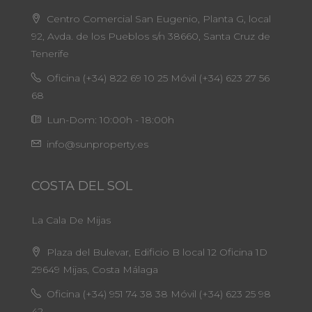
Centro Comercial San Eugenio, Planta G, local
92, Avda. de los Pueblos s/n 38660, Santa Cruz de
Tenerife
Oficina (+34) 822 69 10 25 Móvil (+34) 623 27 56
68
Lun-Dom: 10:00h - 18:00h
info@sunproperty.es
COSTA DEL SOL
La Cala De Mijas
Plaza del Bulevar, Edificio B local 12 Oficina 1D
29649 Mijas, Costa Málaga
Oficina (+34) 951 74 38 38 Móvil (+34) 623 25 98
42