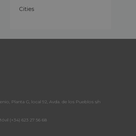
Cities
o, Planta G, local 92, Avda. de los Pueblos s/n
Móvil (+34) 623 27 56 68