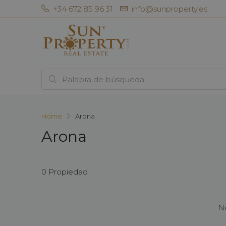
+34 672 85 96 31
info@sunproperty.es
Home
Arona
Arona
0 Propiedad
No