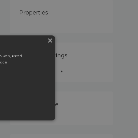
Properties
×
Featured Listings
io web, usted
ción
Property Type