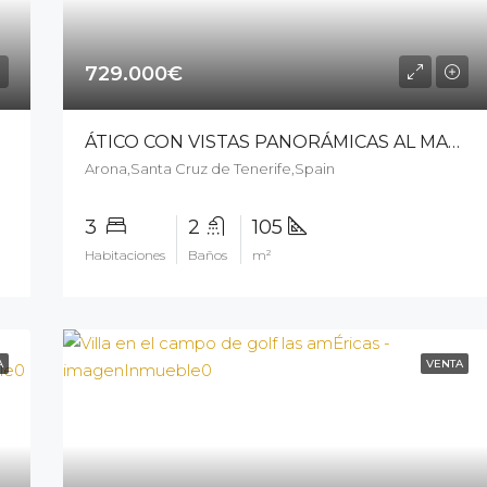
729.000€
ÁTICO CON VISTAS PANORÁMICAS AL MAR EN LOS CRISTIANOS – 14305cp226
Arona,Santa Cruz de Tenerife,Spain
3
2
105
Habitaciones
Baños
m²
A
VENTA