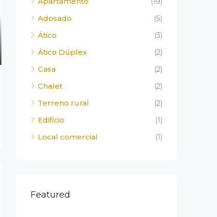
Apartamento
(19)
Adosado
(5)
Ático
(3)
Ático Dúplex
(2)
Casa
(2)
Chalet
(2)
Terreno rural
(2)
Edificio
(1)
Local comercial
(1)
Featured