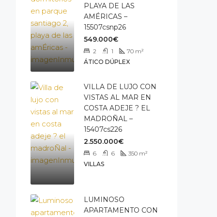
PLAYA DE LAS
AMÉRICAS –
15507csnp26
549.000€
2
1
70
m²
ÁTICO DÚPLEX
VILLA DE LUJO CON
VISTAS AL MAR EN
COSTA ADEJE ? EL
MADROÑAL –
15407cs226
2.550.000€
6
6
350
m²
VILLAS
LUMINOSO
APARTAMENTO CON