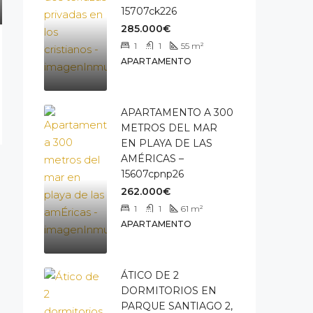
15707ck226
285.000€
1
1
55
m²
APARTAMENTO
APARTAMENTO A 300
METROS DEL MAR
EN PLAYA DE LAS
AMÉRICAS –
15607cpnp26
262.000€
1
1
61
m²
APARTAMENTO
ÁTICO DE 2
DORMITORIOS EN
PARQUE SANTIAGO 2,