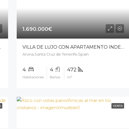
1.690.000€
STIANOS – 15707ck226
VILLA DE LUJO CON APARTAMENTO INDEPENDIENTE EN LOS CRISTIANOS – 14805cp226
Arona,Santa Cruz de Tenerife,Spain
4
4
472
Habitaciones
Baños
m²
A
VENTA