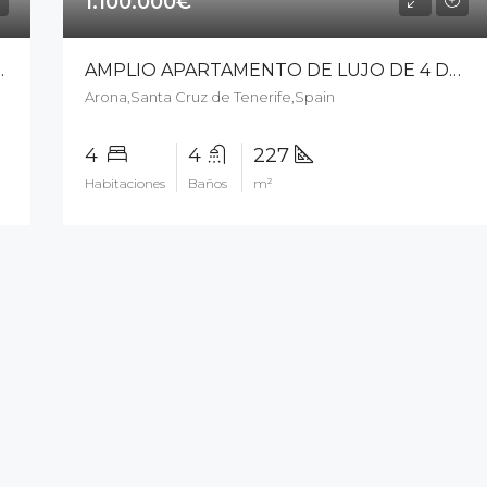
1.100.000€
S CRISTIANOS – 6809cp24
AMPLIO APARTAMENTO DE LUJO DE 4 DORMITORIOS CON VISTAS AL MAR – 2411cp23
Arona,Santa Cruz de Tenerife,Spain
4
4
227
Habitaciones
Baños
m²