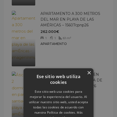
APARTAMENTO A 300 METROS
DEL MAR EN PLAYA DE LAS
AMÉRICAS – 15607cpnp26
262.000€
1
1
61
m²
APARTAMENTO
×
ÁTICO DE 2 DORMITORIOS EN
Ese sitio web utiliza
PARQUE SANTIAGO 2, PLAYA DE
cookies
LAS AMÉRICAS – 15507csnp26
Este sitio web usa cookies para
549.000€
mejorar la experiencia del usuario. Al
2
1
70
m²
utilizar nuestro sitio web, usted acepta
ÁTICO DÚPLEX
todas las cookies de acuerdo con
nuestra Política de cookies.
Más