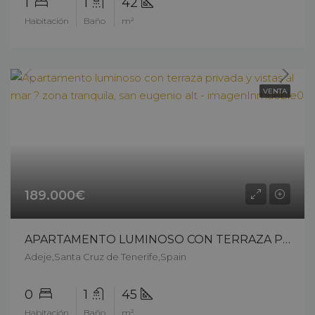
1
1
42
Habitación
Baño
m²
VENTA
189.000€
APARTAMENTO LUMINOSO CON TERRAZA PRIVADA Y VISTAS AL MAR ? ZONA TRANQUILA, SAN EUGENIO ALT – 13303ck226
Adeje,Santa Cruz de Tenerife,Spain
0
1
45
Habitación
Baño
m²