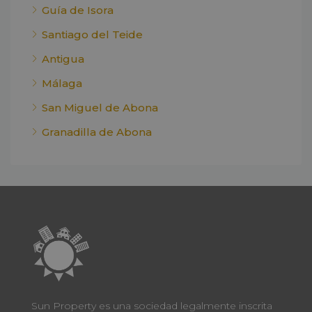
Guía de Isora
Santiago del Teide
Antigua
Málaga
San Miguel de Abona
Granadilla de Abona
Sun Property es una sociedad legalmente inscrita