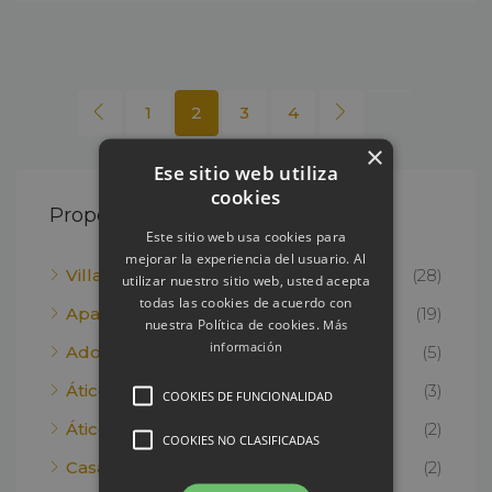
1
2
3
4
×
Ese sitio web utiliza
cookies
Property Type
Este sitio web usa cookies para
mejorar la experiencia del usuario. Al
Villas
(28)
utilizar nuestro sitio web, usted acepta
todas las cookies de acuerdo con
Apartamento
(19)
nuestra Política de cookies.
Más
información
Adosado
(5)
Ático
(3)
COOKIES DE FUNCIONALIDAD
Ático Dúplex
(2)
COOKIES NO CLASIFICADAS
Casa
(2)