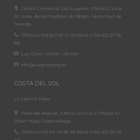
Centro Comercial San Eugenio, Planta G, local
92, Avda. de los Pueblos s/n 38660, Santa Cruz de
Tenerife
Oficina (+34) 822 69 10 25 Móvil (+34) 623 27 56
68
Lun-Dom: 10:00h - 18:00h
info@sunproperty.es
COSTA DEL SOL
La Cala De Mijas
Plaza del Bulevar, Edificio B local 12 Oficina 1D
29649 Mijas, Costa Málaga
Oficina (+34) 951 74 38 38 Móvil (+34) 623 25 98
42