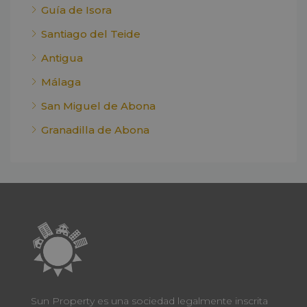
Guía de Isora
Santiago del Teide
Antigua
Málaga
San Miguel de Abona
Granadilla de Abona
Sun Property es una sociedad legalmente inscrita