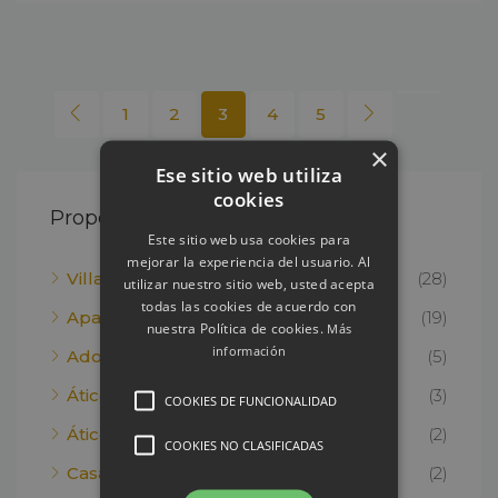
1
2
3
4
5
×
Ese sitio web utiliza
cookies
Property Type
Este sitio web usa cookies para
mejorar la experiencia del usuario. Al
Villas
(28)
utilizar nuestro sitio web, usted acepta
todas las cookies de acuerdo con
Apartamento
(19)
nuestra Política de cookies.
Más
información
Adosado
(5)
Ático
(3)
COOKIES DE FUNCIONALIDAD
Ático Dúplex
(2)
COOKIES NO CLASIFICADAS
Casa
(2)