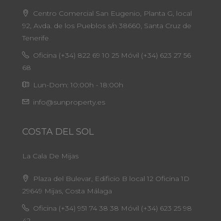
Centro Comercial San Eugenio, Planta G, local
92, Avda. de los Pueblos s/n 38660, Santa Cruz de
Tenerife
Oficina (+34) 822 69 10 25 Móvil (+34) 623 27 56
68
Lun-Dom: 10:00h - 18:00h
info@sunproperty.es
COSTA DEL SOL
La Cala De Mijas
Plaza del Bulevar, Edificio B local 12 Oficina 1D
29649 Mijas, Costa Málaga
Oficina (+34) 951 74 38 38 Móvil (+34) 623 25 98
42