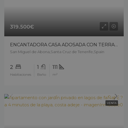
319.500€
ENCANTADORA CASA ADOSADA CON TERRAZA-JARDÍN Y VISTAS A LA PISCINA ? GOLF DEL SUR, TENERIFE – 13103c326
San Miguel de Abona,Santa Cruz de Tenerife,Spain
2
1
111
Habitaciones
Baño
m²
VENTA